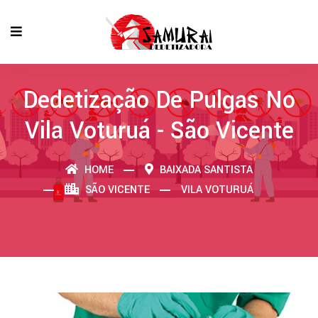
Dedetização De Pulgas No
Vila Voturuá - São Vicente
HOME
BAIXADA SANTISTA
SÃO VICENTE
VILA VOTURUÁ