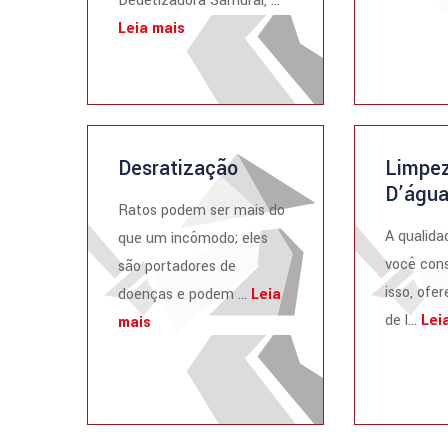
Dedetizadora Samurai, ...
Leia mais
Desratização
Limpez
D’águ
Ratos podem ser mais do
A qualida
que um incômodo; eles
você cons
são portadores de
isso, ofe
doenças e podem ...
Leia
de l...
Lei
mais