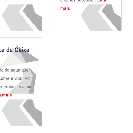
e danos potencia...
Leia
mais
a de Caixa
a
de da água que
ome é vital. Por
recemos serviços
a mais