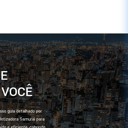
DE
 VOCÊ
sso guia detalhado por
edetizadora Samurai para
o e eficiente, cobrindo