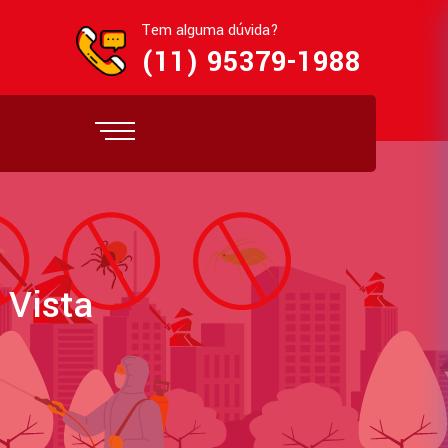
Tem alguma dúvida?
(11) 95379-1988
 Vista