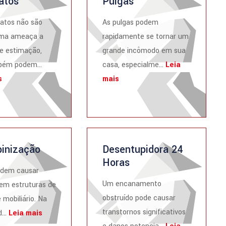
atos
Pulgas
atos não são
As pulgas podem
ma ameaça a
rapidamente se tornar um
e estimação,
grande incômodo em sua
ém podem...
casa, especialme...
Leia
s
mais
inização
Desentupidora 24
Horas
odem causar
Um encanamento
em estruturas de
obstruído pode causar
 mobiliário. Na
transtornos significativos
...
Leia mais