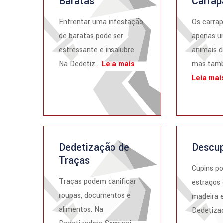
Baratas
Carrap
Enfrentar uma infestação
Os carrap
de baratas pode ser
apenas u
estressante e insalubre.
animais d
Na Dedetiz...
Leia mais
mas tamb
Leia mai
Dedetização de
Descup
Traças
Cupins p
Traças podem danificar
estragos 
roupas, documentos e
madeira e
alimentos. Na
Dedetizad