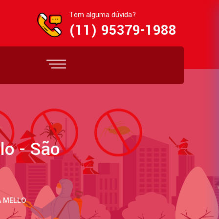
Tem alguma dúvida?
(11) 95379-1988
lo - São
A MELLO