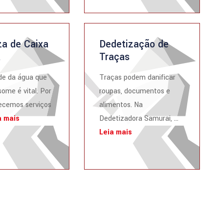
a de Caixa
Dedetização de
a
Traças
de da água que
Traças podem danificar
ome é vital. Por
roupas, documentos e
recemos serviços
alimentos. Na
a mais
Dedetizadora Samurai, ...
Leia mais