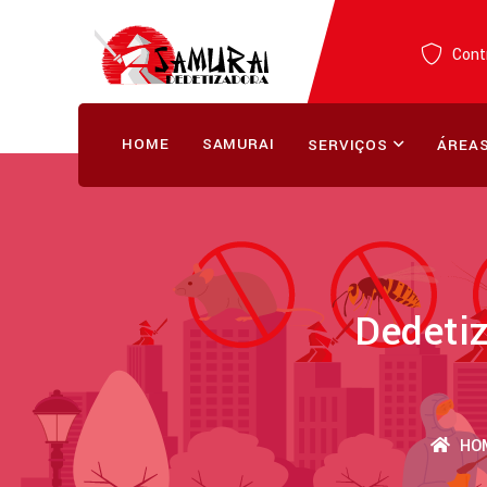
Contr
HOME
SAMURAI
SERVIÇOS
ÁREAS
Dedetiz
HO