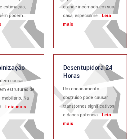
e estimação,
grande incômodo em sua
ém podem...
casa, especialme...
Leia
s
mais
inização
Desentupidora 24
Horas
odem causar
Um encanamento
em estruturas de
obstruído pode causar
 mobiliário. Na
transtornos significativos
...
Leia mais
e danos potencia...
Leia
mais