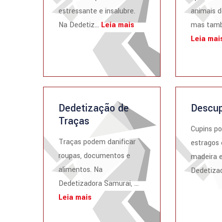
estressante e insalubre.
animais d
Na Dedetiz...
Leia mais
mas tamb
Leia mai
Dedetização de
Descup
Traças
Cupins p
Traças podem danificar
estragos 
roupas, documentos e
madeira e
alimentos. Na
Dedetizad
Dedetizadora Samurai, ...
Leia mais