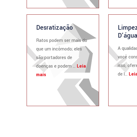
Desratização
Limpez
D’águ
Ratos podem ser mais do
A qualida
que um incômodo; eles
você cons
são portadores de
isso, ofe
doenças e podem ...
Leia
de l...
Lei
mais