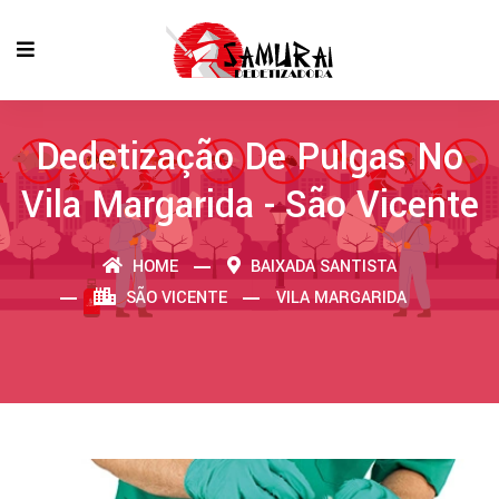
Dedetização De Pulgas No
Vila Margarida - São Vicente
HOME
BAIXADA SANTISTA
SÃO VICENTE
VILA MARGARIDA