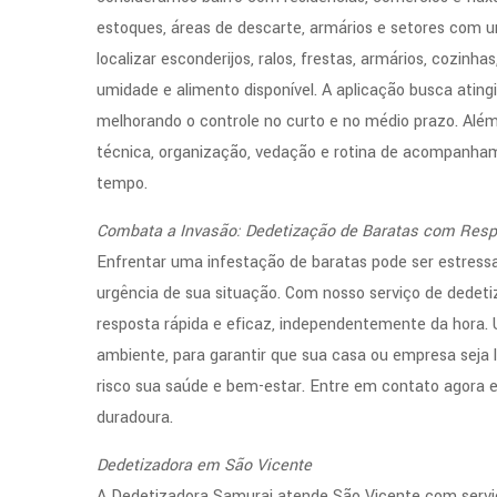
estoques, áreas de descarte, armários e setores com u
localizar esconderijos, ralos, frestas, armários, cozinh
umidade e alimento disponível. A aplicação busca ating
melhorando o controle no curto e no médio prazo. Alé
técnica, organização, vedação e rotina de acompanhame
tempo.
Combata a Invasão: Dedetização de Baratas com Resp
Enfrentar uma infestação de baratas pode ser estress
urgência de sua situação. Com nosso serviço de dedeti
resposta rápida e eficaz, independentemente da hora.
ambiente, para garantir que sua casa ou empresa seja 
risco sua saúde e bem-estar. Entre em contato agora e
duradoura.
Dedetizadora em São Vicente
A Dedetizadora Samurai atende São Vicente com serviç