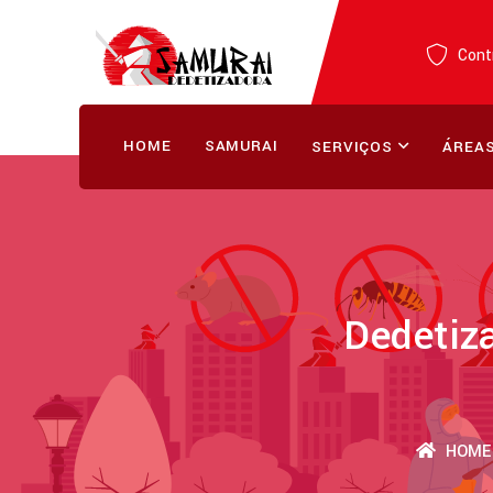
Contr
HOME
SAMURAI
SERVIÇOS
ÁREAS
Dedetiz
HOME