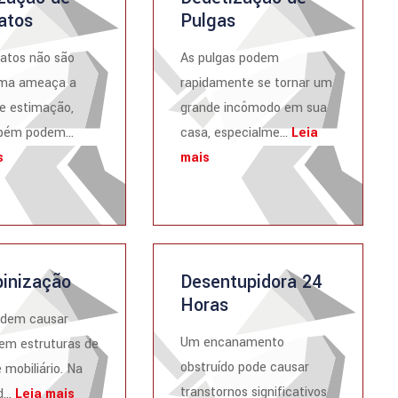
atos
Pulgas
atos não são
As pulgas podem
ma ameaça a
rapidamente se tornar um
e estimação,
grande incômodo em sua
ém podem...
casa, especialme...
Leia
s
mais
inização
Desentupidora 24
Horas
odem causar
Um encanamento
em estruturas de
obstruído pode causar
 mobiliário. Na
transtornos significativos
...
Leia mais