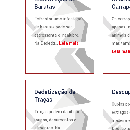
Baratas
Carrap
Enfrentar uma infestação
Os carrap
de baratas pode ser
apenas u
estressante e insalubre.
animais d
Na Dedetiz...
Leia mais
mas tamb
Leia mai
Dedetização de
Descup
Traças
Cupins p
Traças podem danificar
estragos 
roupas, documentos e
madeira e
alimentos. Na
Dedetizad