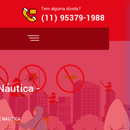
Tem alguma dúvida?
(11) 95379-1988
áutica -
E NÁUTICA