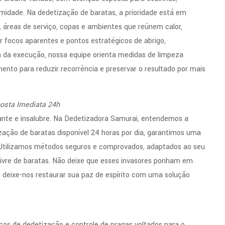
midade. Na dedetização de baratas, a prioridade está em
as, áreas de serviço, copas e ambientes que reúnem calor,
ir focos aparentes e pontos estratégicos de abrigo,
m da execução, nossa equipe orienta medidas de limpeza
nto para reduzir recorrência e preservar o resultado por mais
osta Imediata 24h
ante e insalubre. Na Dedetizadora Samurai, entendemos a
zação de baratas disponível 24 horas por dia, garantimos uma
 Utilizamos métodos seguros e comprovados, adaptados ao seu
livre de baratas. Não deixe que esses invasores ponham em
 deixe-nos restaurar sua paz de espírito com uma solução
os de dedetização e controle de pragas voltados para o