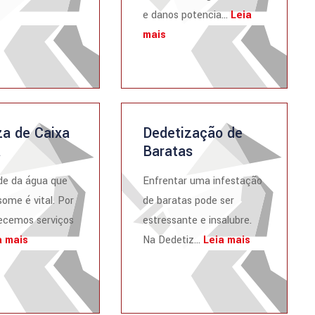
e danos potencia...
Leia
mais
a de Caixa
Dedetização de
a
Baratas
de da água que
Enfrentar uma infestação
ome é vital. Por
de baratas pode ser
recemos serviços
estressante e insalubre.
a mais
Na Dedetiz...
Leia mais