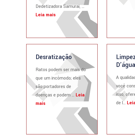
Dedetizadora Samurai, ...
Leia mais
Desratização
Limpez
D’águ
Ratos podem ser mais do
A qualida
que um incômodo; eles
você cons
são portadores de
isso, ofe
doenças e podem ...
Leia
de l...
Lei
mais