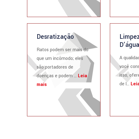
Desratização
Limpez
D’águ
Ratos podem ser mais do
A qualida
que um incômodo; eles
você cons
são portadores de
isso, ofe
doenças e podem ...
Leia
de l...
Lei
mais