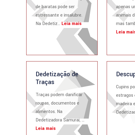
de baratas pode ser
apenas u
estressante e insalubre.
animais d
Na Dedetiz...
Leia mais
mas tamb
Leia mai
Dedetização de
Descup
Traças
Cupins p
Traças podem danificar
estragos 
roupas, documentos e
madeira e
alimentos. Na
Dedetizad
Dedetizadora Samurai, ...
Leia mais