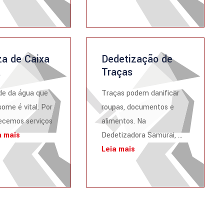
a de Caixa
Dedetização de
a
Traças
de da água que
Traças podem danificar
ome é vital. Por
roupas, documentos e
recemos serviços
alimentos. Na
a mais
Dedetizadora Samurai, ...
Leia mais