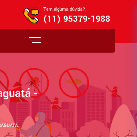
Tem alguma dúvida?
(11) 95379-1988
aguatá -
RAGUATÁ