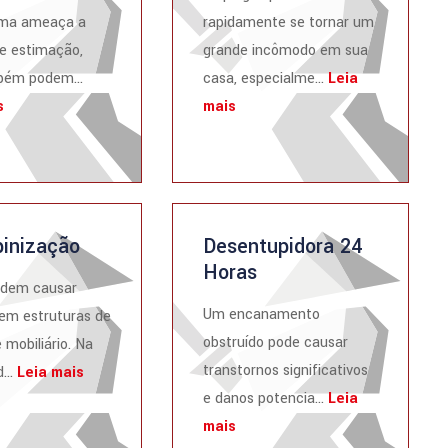
ma ameaça a
rapidamente se tornar um
e estimação,
grande incômodo em sua
ém podem...
casa, especialme...
Leia
s
mais
inização
Desentupidora 24
Horas
odem causar
Um encanamento
em estruturas de
obstruído pode causar
 mobiliário. Na
transtornos significativos
...
Leia mais
e danos potencia...
Leia
mais