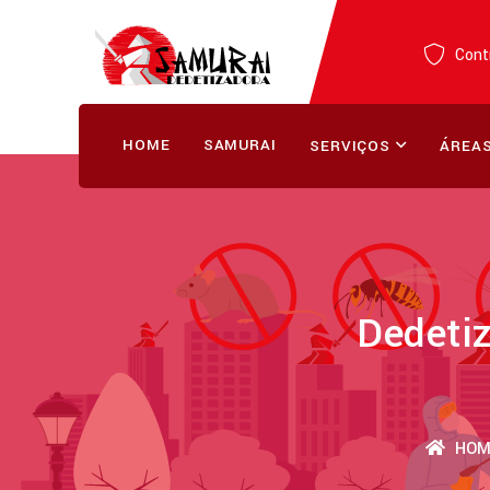
Contr
HOME
SAMURAI
SERVIÇOS
ÁREAS
Dedetiz
HOM