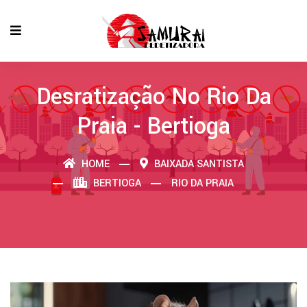
Desratização No Rio Da
Praia - Bertioga
HOME
BAIXADA SANTISTA
BERTIOGA
RIO DA PRAIA