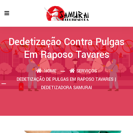
Dedetização Contra Pulgas
Em Raposo Tavares
HOME
SERVIÇOS
DEDETIZAÇÃO DE PULGAS EM RAPOSO TAVARES |
DEDETIZADORA SAMURAI